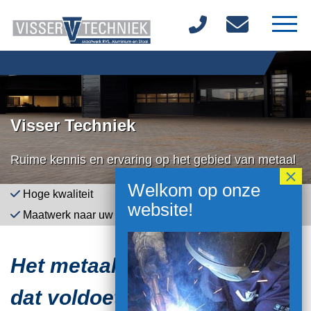
Home
Over ons
Visser Techniek
Materialen
Ruime kennis en ervaring op het gebied van metaal
Diensten
Hoge kwaliteit
Plaatwerk & Constructiewerk
Producten
Maatwerk naar uw wensen
Korte levertijden
Vacatures
Het metaalbewerkingsbedrijf
Contact
dat voldoet aan uw hoge