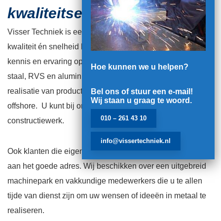
kwaliteitseisen
Visser Techniek is een metaalbewerkingsbedrijf waarbij
kwaliteit én snelheid hoog in het vaandel staat. Onze
kennis en ervaring op het gebied van metaalbewerking in
Hoe kunnen we u helpen?
staal, RVS en aluminium zetten wij al vele jaren in voor de
realisatie van producten voor de bouw, industrie en
Bel ons of stuur een e-mail!
Wij staan u graag te woord.
offshore. U kunt bij ons terecht voor al uw plaat- of
010 – 261 43 10
constructiewerk.
info@vissertechniek.nl
Ook klanten die eigen producten ontwikkelen, zijn bij ons
aan het goede adres. Wij beschikken over een uitgebreid
machinepark en vakkundige medewerkers die u te allen
tijde van dienst zijn om uw wensen of ideeën in metaal te
realiseren.