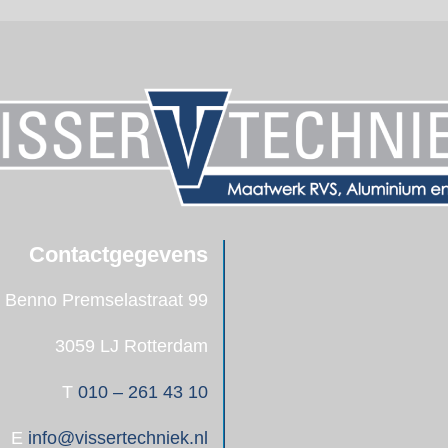
Contactgegevens
Benno Premselastraat 99
3059 LJ Rotterdam
T
010 – 261 43 10
E
info@vissertechniek.nl