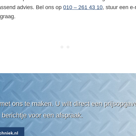
passend advies. Bel ons op
010 – 261 43 10
, stuur een e
 graag.
met ons te maken. U wilt direct een prijsopga
 berichtje voor een afspraak.
chniek.nl