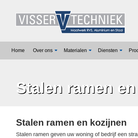
Home
Over ons
Home
Over ons
Materialen
Diensten
Pro
Materialen
Diensten
Stalen ramen en
Producten
Vacatures
Contact
Stalen ramen en kozijnen
Stalen ramen geven uw woning of bedrijf een stra