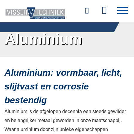
Home
Aluminium
Over ons
Materialen
Aluminium: vormbaar, licht,
Diensten
slijtvast en corrosie
Producten
bestendig
Vacatures
Aluminium is de afgelopen decennia een steeds gewilder
Contact
en belangrijker metaal geworden in onze maatschappij.
Waar aluminium door zijn unieke eigenschappen