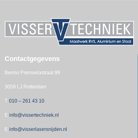
Contactgegevens
Benno Premselastraat 99
3059 LJ Rotterdam
T
010 – 261 43 10
E
info@vissertechniek.nl
E
info@visserlasersnijden.nl