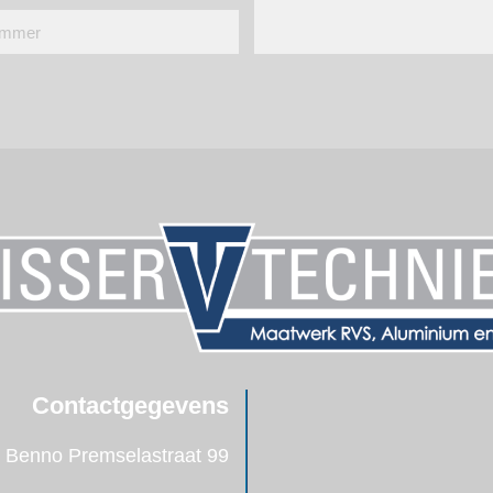
Contactgegevens
Benno Premselastraat 99