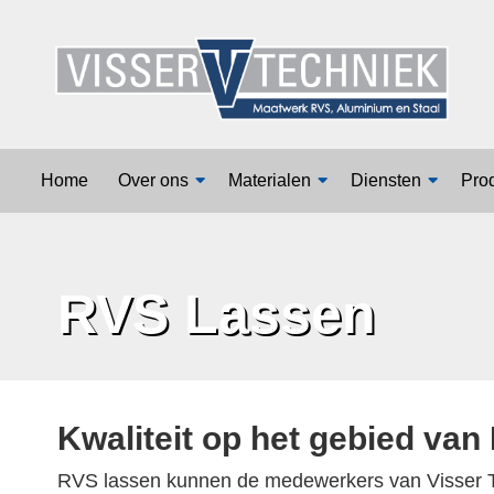
Home
Over ons
Home
Over ons
Materialen
Diensten
Pro
Materialen
Diensten
RVS Lassen
Producten
Vacatures
Contact
Kwaliteit op het gebied van
RVS lassen kunnen de medewerkers van Visser Tec