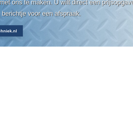
met ons te maken. U wilt direct een prijsopga
 berichtje voor een afspraak.
hniek.nl