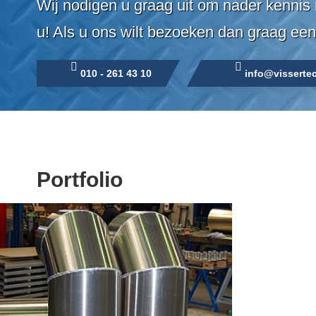
Wij nodigen u graag uit om nader kennis 
u! Als u ons wilt bezoeken dan graag een
010 - 261 43 10
info@vissertec
Portfolio