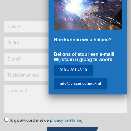
Hoe kunnen we u helpen?
Bel ons of stuur een e-mail!
Wij staan u graag te woord.
010 – 261 43 10
info@vissertechniek.nl
Ik ga akkoord met de
privacy verklaring
.