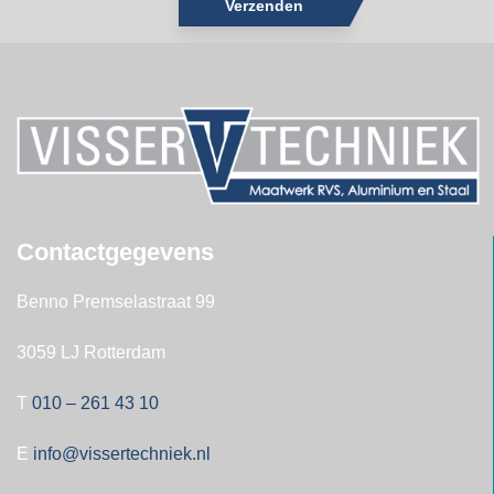
Verzenden
Contactgegevens
Benno Premselastraat 99
3059 LJ Rotterdam
T
010 – 261 43 10
E
info@vissertechniek.nl