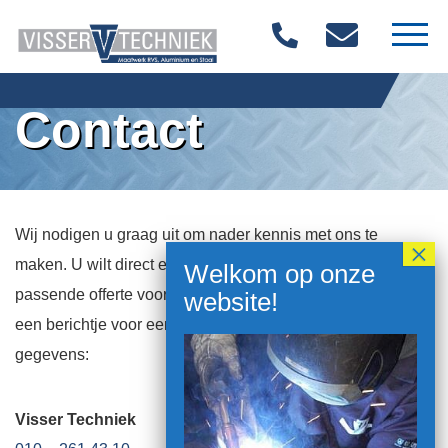
Home
Contact
Over ons
Materialen
Wij nodigen u graag uit om nader kennis met ons te
Diensten
maken. U wilt direct een prijsopgave? Wij maken een
Producten
passende offerte voor u! Als u ons wilt bezoeken dan graag
een berichtje voor een afspraak. Hieronder vindt u onze
Vacatures
gegevens:
Contact
Visser Techniek