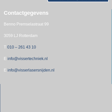
Contactgegevens
Benno Premselastraat 99
3059 LJ Rotterdam
T
010 – 261 43 10
E
info@vissertechniek.nl
E
info@visserlasersnijden.nl