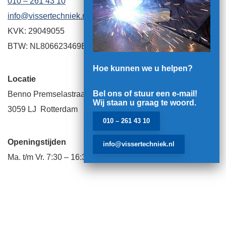
010 – 261 43 10
info@vissertechniek.nl
KVK: 29049055
BTW: NL806623469B01
Hoe kunnen we u helpen?
Locatie
Bel ons of stuur een e-mail!
Benno Premselastraat 99
Wij staan u graag te woord.
3059 LJ Rotterdam
010 – 261 43 10
Openingstijden
info@vissertechniek.nl
Ma. t/m Vr. 7:30 – 16:30