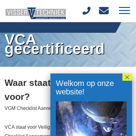
Home
VCA
gecertificeerd
Over ons
Materialen
Diensten
Waar staat VCA eigenlijk
Producten
voor?
Vacatures
VGM Checklist Aannemers
Contact
VCA staat voor Veiligheid, Gezondheid en Milieu (VGM)