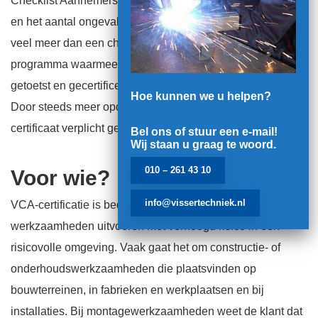
Checklist Aannemers en is bedoeld om veiliger te werken
en het aantal ongevallen te verminderen. In feite is VCA
veel meer dan een checklist. Het is een veelzijdig
programma waarmee dienstverlenende bedrijven worden
getoetst en gecertificeerd op hun VGM-beheersysteem.
Hoe kunnen we u helpen?
Door steeds meer opdrachtgevers wordt het VCA-
certificaat verplicht gesteld.
Bel ons of stuur een e-mail!
Wij staan u graag te woord.
010 – 261 43 10
Voor wie?
info@vissertechniek.nl
VCA-certificatie is bedoeld voor bedrijven die
werkzaamheden uitvoeren met verhoogd risico in een
risicovolle omgeving. Vaak gaat het om constructie- of
onderhoudswerkzaamheden die plaatsvinden op
bouwterreinen, in fabrieken en werkplaatsen en bij
installaties. Bij montagewerkzaamheden weet de klant dat