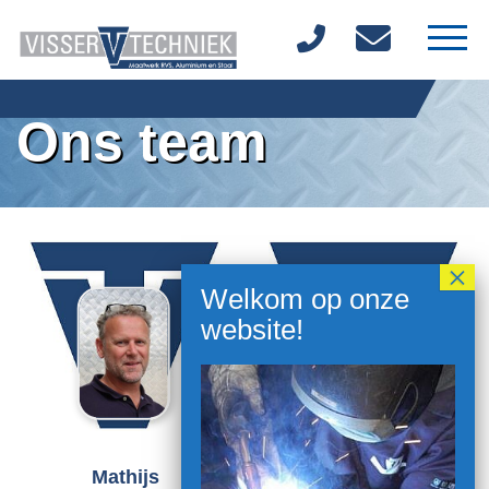
Home
Ons team
Over ons
Materialen
Diensten
Producten
Vacatures
Contact
Mathijs
Martijn