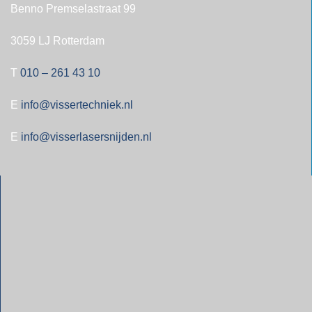
Benno Premselastraat 99
3059 LJ Rotterdam
T
010 – 261 43 10
E
info@vissertechniek.nl
E
info@visserlasersnijden.nl