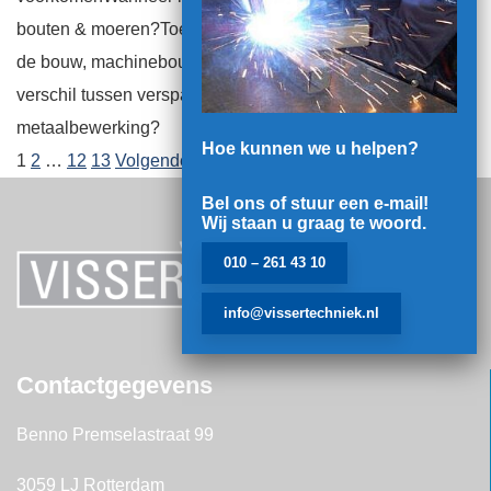
bouten & moeren?Toepassingen van stalen plaatwerk in
de bouw, machinebouw en transportsectorWat is het
verschil tussen verspanende en niet-verspanende
metaalbewerking?
Hoe kunnen we u helpen?
1
2
…
12
13
Volgende
Bel ons of stuur een e-mail!
Wij staan u graag te woord.
010 – 261 43 10
info@vissertechniek.nl
Contactgegevens
Benno Premselastraat 99
3059 LJ Rotterdam