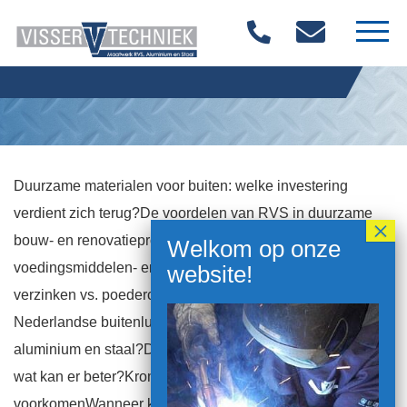
Home
Over ons
Materialen
Duurzame materialen voor buiten: welke investering
verdient zich terug?De voordelen van RVS in duurzame
Diensten
bouw- en renovatieprojectenHygiënisch produceren in de
Producten
voedingsmiddelen- en farmaceutische industrieThermisch
verzinken vs. poedercoaten: de strijd tegen corrosie in de
Vacatures
Nederlandse buitenluchtWat is het verschil tussen RVS,
aluminium en staal?Duurzaamheid in de metaalbewerking:
Contact
wat kan er beter?Kromtrekken van metaal
voorkomenWanneer kies je voor lassen en wanneer voor