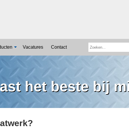
ducten
Vacatures
Contact
ast het beste bij m
aatwerk?