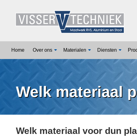
Home
Over ons
Home
Over ons
Materialen
Diensten
Pro
Materialen
Diensten
Welk materiaal p
Producten
Vacatures
Contact
Welk materiaal voor dun pl