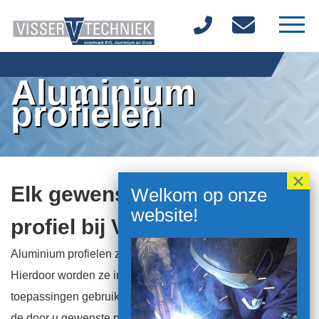
Home
Aluminium
profielen
Over ons
Materialen
Diensten
Elk gewenst aluminium
Producten
profiel bij Visser Techniek
Vacatures
Aluminium profielen zijn licht in gewicht en toch sterk.
Hierdoor worden ze in vele sectoren voor allerlei
Contact
toepassingen gebruikt. Visser Techniek kan als geen ander
de door u gewenste profielen maken. Bent u