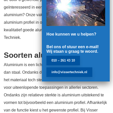
geïnteresseerd in een L profiel, H profiel of T profiel van
aluminium? Onze vakkundige medewerkers maken elk
aluminium profiel in ons moderne machinepark. Voor
kwalitatief goede aluminium profielen gaat u naar Visser
Hoe kunnen we u helpen?
Techniek.
Bel ons of stuur een e-mail!
Wij staan u graag te woord.
Soorten aluminium profielen
010 – 261 43 10
Aluminium is een licht metaal, ongeveer drie keer lichter
dan staal. Ondanks de lage dichtheid en lichte gewicht, is
info@vissertechniek.nl
het materiaal toch sterk. Hierdoor is aluminium interessant
voor uiteenlopende toepassingen in allerlei sectoren.
Ondanks zijn relatieve sterkte is aluminium uitstekend te
vormen tot bijvoorbeeld een aluminium profiel. Afhankelijk
van de functie kiest u het gewenste profiel. Bij Visser