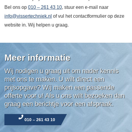
Bel ons op
010 – 261 43 10
, stuur een e-mail naar
info@vissertechniek.nl
of vul het contactformulier op deze
website in. Wij helpen u graag.
Meer informatie
Wij nodigen u graag uit om nader kennis
met ons te maken. U wilt direct een
prijsopgave? Wij maken een passende
offerte voor u! Als u ons wilt bezoeken dan
graag een berichtje voor een afspraak.
010 – 261 43 10