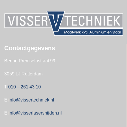
Contactgegevens
Benno Premselastraat 99
3059 LJ Rotterdam
T
010 – 261 43 10
E
info@vissertechniek.nl
E
info@visserlasersnijden.nl