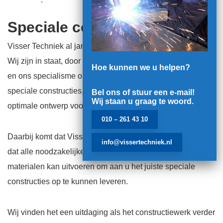
Speciale constructies
Visser Techniek al jaren een begrip in het constructiewerk.
Wij zijn in staat, door onze combinatie van vakmanschap
Hoe kunnen we u helpen?
en ons specialisme op het gebied van
speciale constructies, uw vraag te vertalen naar het meest
Bel ons of stuur een e-mail!
Wij staan u graag te woord.
optimale ontwerp voor uw wensen.
010 – 261 43 10
Daarbij komt dat Visser Techniek een machinepark heeft
info@vissertechniek.nl
dat alle noodzakelijke bewerkingen op verschillende
materialen kan uitvoeren om aan u het juiste speciale
constructies op te kunnen leveren.
Wij vinden het een uitdaging als het constructiewerk verder