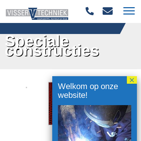
Home
Speciale
constructies
Over ons
Materialen
Diensten
Producten
Vacatures
Contact