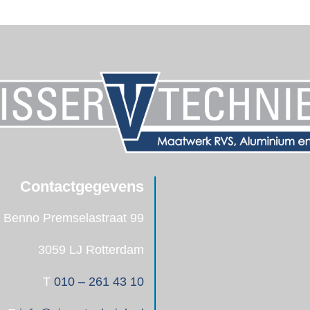
Contactgegevens
Benno Premselastraat 99
3059 LJ Rotterdam
T
010 – 261 43 10