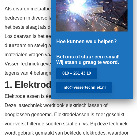
Als ervaren metaalbewerkingsbedrijf zijn wij uiteraard zeer
bedreven in diverse lasmethoden. Lassen is een klus die
het beste slaagt als de lasser al wat meters gemaakt heeft.
Los daarvan is het een zeer goede techniek om materialen
Hoe kunnen we u helpen?
duurzaam en stevig aan elkaar te maken. De verschillende
materialen vragen vaak om een specifieke lastechniek. Bij
Bel ons of stuur een e-mail!
Wij staan u graag te woord.
Visser Techniek geven wij u een indruk van de voors en
tegens van 4 belangrijke lastechnieken.
010 – 261 43 10
1. Elektrodelassen
info@vissertechniek.nl
Elektrodelassen is één van de populairste lastechnieken.
Deze lastechniek wordt ook elektrisch lassen of
booglassen genoemd. Elektrodelassen is zeer geschikt
voor verschillende soorten staal en rvs. Bij deze techniek
wordt gebruik gemaakt van beklede elektrodes, waardoor