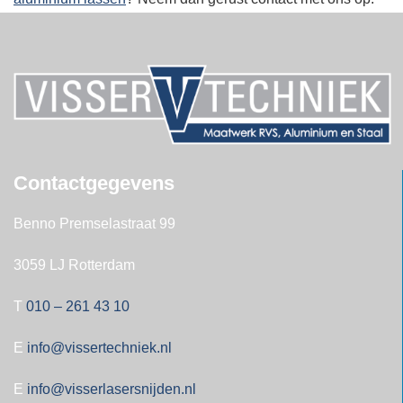
Contactgegevens
Benno Premselastraat 99
3059 LJ Rotterdam
T
010 – 261 43 10
E
info@vissertechniek.nl
E
info@visserlasersnijden.nl