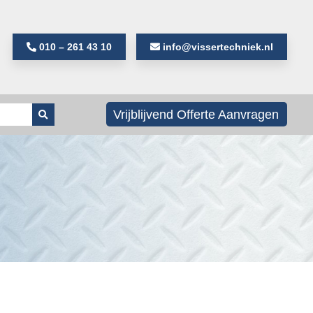
010 – 261 43 10
info@vissertechniek.nl
Als de resultaten voor automatisch aanvullen
Vrijblijvend Offerte Aanvragen