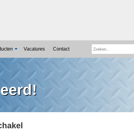
ducten
Vacatures
Contact
neerd!
chakel