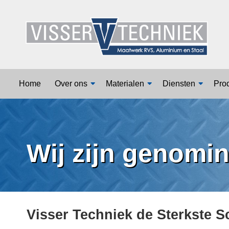
Home
Over ons
Home
Over ons
Materialen
Diensten
Pro
Materialen
Diensten
Wij zijn genomi
Producten
Vacatures
Contact
Visser Techniek de Sterkste S